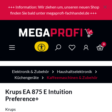
Zum Hauptinhalt springen
+++ Information: Wir ziehen um, unseren neuen Shop
finden Sie bald unter megaprofi-fachhandel.de +++
0
Werkzeugleiste anzeigen
Elektronik & Zubehör
Haushaltselektronik
Küchengeräte
Kaffeemaschinen & Zubehör
Krups EA 875 E Intuition
Preference+
Krups