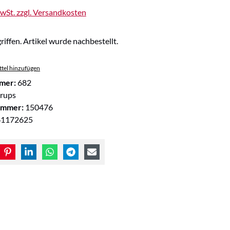
MwSt. zzgl. Versandkosten
riffen. Artikel wurde nachbestellt.
tel hinzufügen
mer:
682
rups
ummer:
150476
61172625