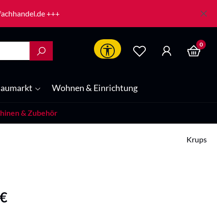
-fachhandel.de +++
0
Werkzeugleiste anzeigen
aumarkt
Wohnen & Einrichtung
hinen & Zubehör
Krups
is:
 €