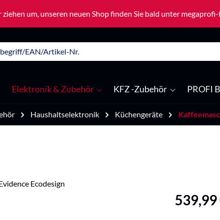
 ziehen um, unseren neuen Shop finden Sie bald unter megaprofi
Elektronik & Zubehör
KFZ -Zubehör
PROFI B
ehör
Haushaltselektronik
Küchengeräte
Kaffeemasc
Regulärer Pre
539,99