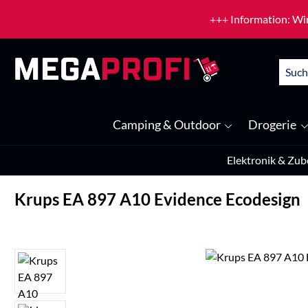
um Hauptinhalt springen
Zur Suche springen
+++ Information: Wir
Camping & Outdoor
Drogerie
Elektronik & Zub
Krups EA 897 A10 Evidence Ecodesign
Bildergalerie überspringen