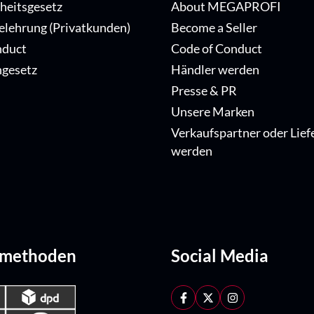
iheitsgesetz
About MEGAPROFI
elehrung (Privatkunden)
Become a Seller
nduct
Code of Conduct
ngesetz
Händler werden
Presse & PR
Unsere Marken
Verkaufspartner oder Lief
werden
dmethoden
Social Media