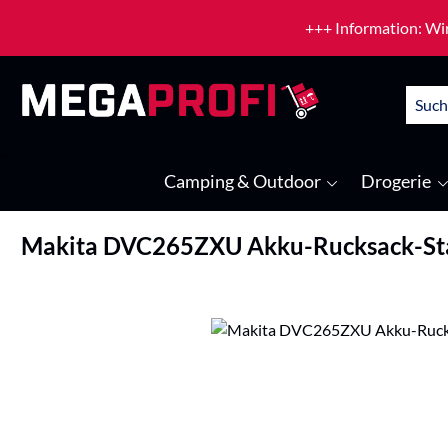
um Hauptinhalt springen
Zur Suche springen
+++ Information: Wir
Camping & Outdoor
Drogerie
Makita DVC265ZXU Akku-Rucksack-St
Bildergalerie überspringen