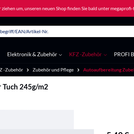
 ziehen um, unseren neuen Shop finden Sie bald unter megaprofi
Elektronik & Zubehör
KFZ -Zubehör
PROFI B
Z -Zubehör
Zubehör und Pflege
Autoaufbereitung Zube
r Tuch 245g/m2
Regulärer Pre