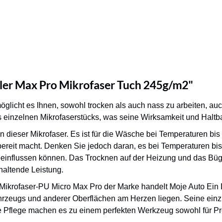
ler Max Pro Mikrofaser Tuch 245g/m2"
möglicht es Ihnen, sowohl trocken als auch nass zu arbeiten, a
s einzelnen Mikrofaserstücks, was seine Wirksamkeit und Haltba
en dieser Mikrofaser. Es ist für die Wäsche bei Temperaturen bi
be bereit macht. Denken Sie jedoch daran, es bei Temperaturen
 beeinflussen können. Das Trocknen auf der Heizung und das Bü
altende Leistung.
krofaser-PU Micro Max Pro der Marke handelt Moje Auto Ein Det
rzeugs und anderer Oberflächen am Herzen liegen. Seine einzig
e Pflege machen es zu einem perfekten Werkzeug sowohl für Pro