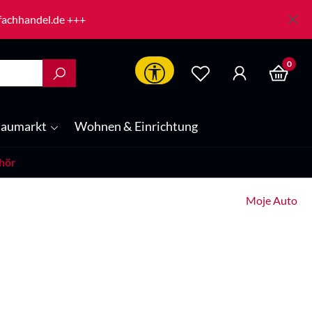
-fachhandel.de +++
0
Werkzeugleiste anzeigen
aumarkt
Wohnen & Einrichtung
hör
Moje Auto
is: