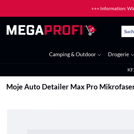
um Hauptinhalt springen
Zur Suche springen
+++ Information: Wir
Camping & Outdoor
Drogerie
KF
Moje Auto Detailer Max Pro Mikrofase
Bildergalerie überspringen