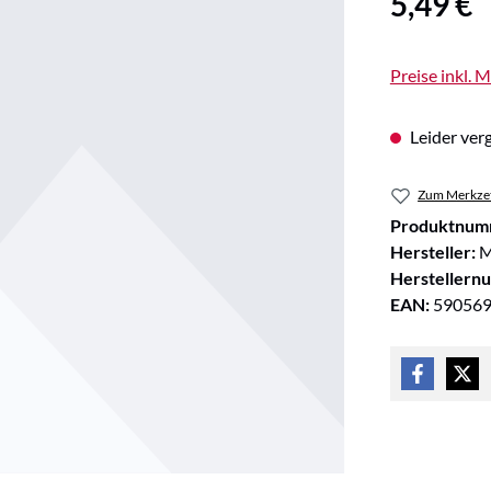
5,49 €
Preise inkl. 
Leider verg
Zum Merkzet
Produktnum
Hersteller:
M
Herstellern
EAN:
59056