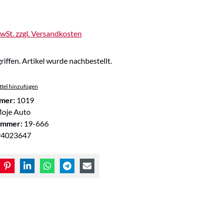
MwSt. zzgl. Versandkosten
riffen. Artikel wurde nachbestellt.
tel hinzufügen
mer:
1019
oje Auto
ummer:
19-666
94023647