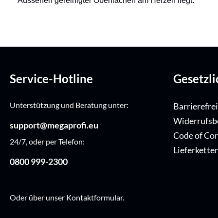
Aussehen gereinigter Oberflächen am Herzen liegt.
Service-Hotline
Gesetzl
Unterstützung und Beratung unter:
Barrierefre
Widerrufsb
support@megaprofi.eu
Code of Co
24/7, oder per Telefon:
Lieferkette
0800 999-2300
Oder über unser
Kontaktformular
.