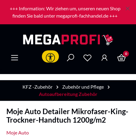
Zum Hauptinhalt springen
+++ Information: Wir ziehen um, unseren neuen Shop
finden Sie bald unter megaprofi-fachhandel.de +++
0
Werkzeugleiste anzeigen
KFZ -Zubehör
Zubehör und Pflege
Autoaufbereitung Zubehör
Moje Auto Detailer Mikrofaser-King-
Trockner-Handtuch 1200g/m2
Moje Auto