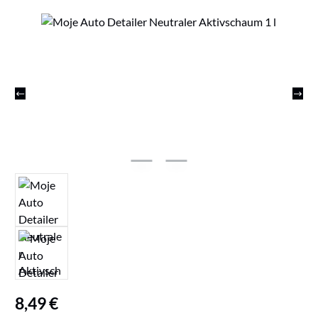
Bildergalerie überspringen
Regulärer Preis:
8,49 €