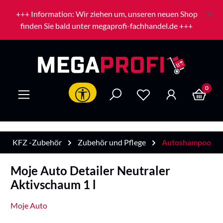
Zum Hauptinhalt springen
+++ Information: Wir ziehen um, unseren neuen Shop
finden Sie bald unter megaprofi-fachhandel.de +++
0
Werkzeugleiste anzeigen
KFZ -Zubehör
Zubehör und Pflege
Autoshampoo
Moje Auto Detailer Neutraler
Aktivschaum 1 l
Moje Auto