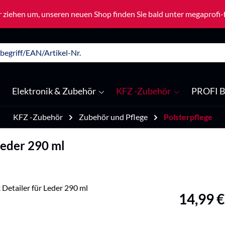
 ziehen um, unseren neuen Shop finden Sie bald unter megaprofi
Elektronik & Zubehör
KFZ -Zubehör
PROFI B
KFZ -Zubehör
Zubehör und Pflege
Polsterpflege
Leder 290 ml
Regulärer Pre
14,99 €