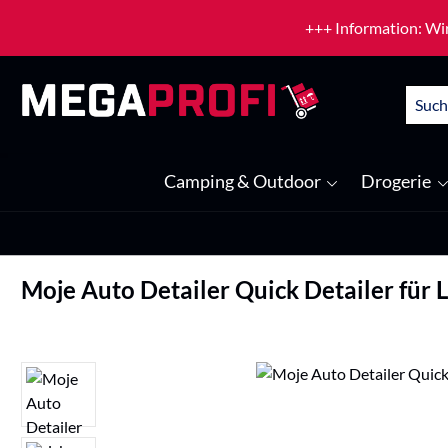
um Hauptinhalt springen
Zur Suche springen
+++ Information: Wir
Camping & Outdoor
Drogerie
Moje Auto Detailer Quick Detailer für 
Bildergalerie überspringen