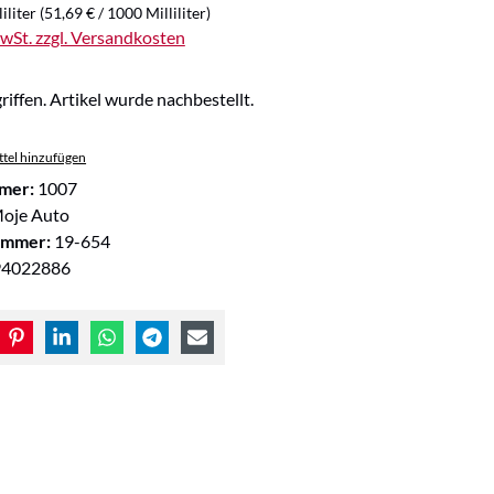
iliter
(51,69 € / 1000 Milliliter)
MwSt. zzgl. Versandkosten
riffen. Artikel wurde nachbestellt.
tel hinzufügen
mer:
1007
oje Auto
ummer:
19-654
94022886