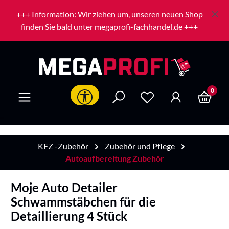
Zum Hauptinhalt springen
+++ Information: Wir ziehen um, unseren neuen Shop
finden Sie bald unter megaprofi-fachhandel.de +++
0
Werkzeugleiste anzeigen
KFZ -Zubehör
Zubehör und Pflege
Autoaufbereitung Zubehör
Moje Auto Detailer
Schwammstäbchen für die
Detaillierung 4 Stück