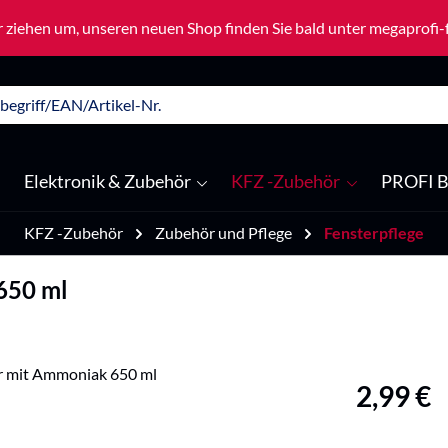
 ziehen um, unseren neuen Shop finden Sie bald unter megaprofi
Elektronik & Zubehör
KFZ -Zubehör
PROFI B
KFZ -Zubehör
Zubehör und Pflege
Fensterpflege
650 ml
Regulärer Pre
2,99 €