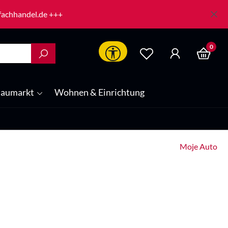
-fachhandel.de +++
0
Werkzeugleiste anzeigen
aumarkt
Wohnen & Einrichtung
Moje Auto
is: