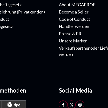
iheitsgesetz
About MEGAPROFI
elehrung (Privatkunden)
Become a Seller
nduct
Code of Conduct
ngesetz
Händler werden
Presse & PR
Unsere Marken
Verkaufspartner oder Lief
werden
dmethoden
Social Media