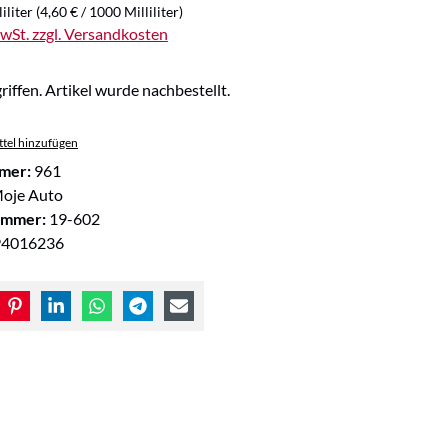
iliter
(4,60 € / 1000 Milliliter)
MwSt. zzgl. Versandkosten
riffen. Artikel wurde nachbestellt.
tel hinzufügen
mer:
961
oje Auto
ummer:
19-602
94016236