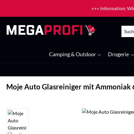
um Hauptinhalt springen
Zur Suche springen
+++ Information: Wir
Camping & Outdoor
Drogerie
Moje Auto Glasreiniger mit Ammoniak 
Bildergalerie überspringen