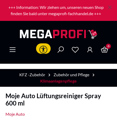
Zum Hauptinhalt springen
+++ Information: Wir ziehen um, unseren neuen Shop
finden Sie bald unter megaprofi-fachhandel.de +++
0
Werkzeugleiste anzeigen
KFZ -Zubehör
Zubehör und Pflege
Klimaanlagenpflege
Moje Auto Lüftungsreiniger Spray
600 ml
Moje Auto