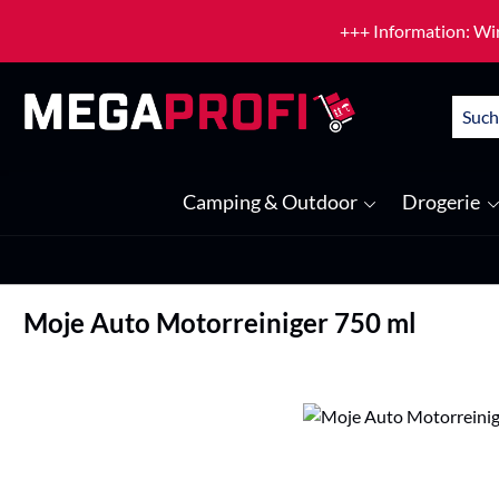
um Hauptinhalt springen
Zur Suche springen
+++ Information: Wir
Camping & Outdoor
Drogerie
Moje Auto Motorreiniger 750 ml
Bildergalerie überspringen