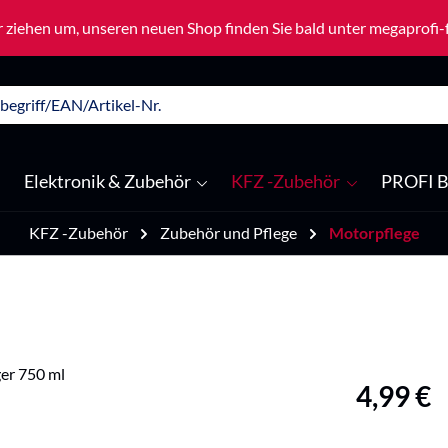
 ziehen um, unseren neuen Shop finden Sie bald unter megaprofi
Elektronik & Zubehör
KFZ -Zubehör
PROFI B
KFZ -Zubehör
Zubehör und Pflege
Motorpflege
Regulärer Pre
4,99 €