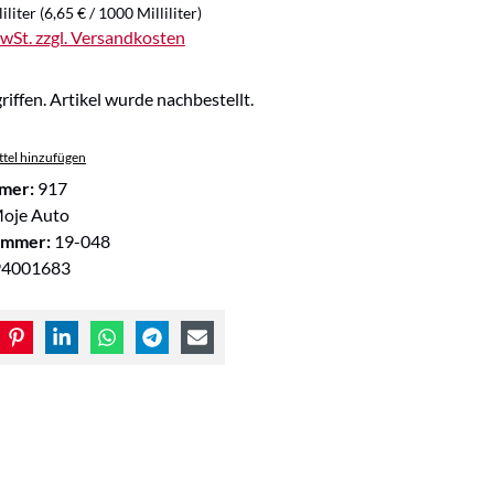
iliter
(6,65 € / 1000 Milliliter)
MwSt. zzgl. Versandkosten
riffen. Artikel wurde nachbestellt.
tel hinzufügen
mer:
917
oje Auto
ummer:
19-048
94001683