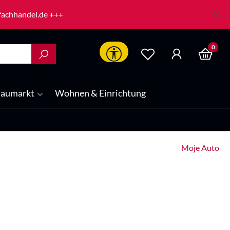
-fachhandel.de +++
0
Werkzeugleiste anzeigen
aumarkt
Wohnen & Einrichtung
Moje Auto
is: