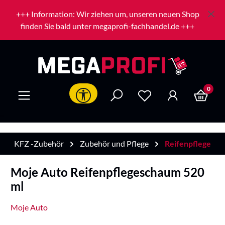
Zum Hauptinhalt springen
+++ Information: Wir ziehen um, unseren neuen Shop
finden Sie bald unter megaprofi-fachhandel.de +++
0
Werkzeugleiste anzeigen
KFZ -Zubehör
Zubehör und Pflege
Reifenpflege
Moje Auto Reifenpflegeschaum 520
ml
Moje Auto