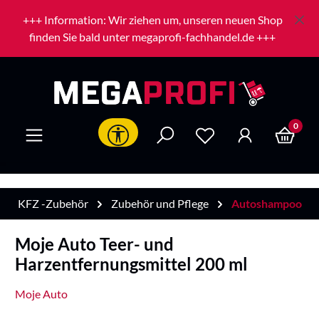
Zum Hauptinhalt springen
+++ Information: Wir ziehen um, unseren neuen Shop
finden Sie bald unter megaprofi-fachhandel.de +++
0
Werkzeugleiste anzeigen
KFZ -Zubehör
Zubehör und Pflege
Autoshampoo
Moje Auto Teer- und
Harzentfernungsmittel 200 ml
Moje Auto