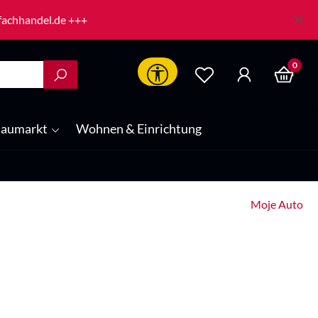
-fachhandel.de +++
0
Werkzeugleiste anzeigen
aumarkt
Wohnen & Einrichtung
Moje Auto
is: