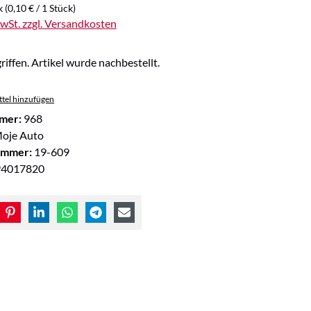
k
(0,10 € / 1 Stück)
MwSt. zzgl. Versandkosten
riffen. Artikel wurde nachbestellt.
tel hinzufügen
mer:
968
oje Auto
ummer:
19-609
94017820