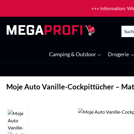
um Hauptinhalt springen
Zur Suche springen
+++ Information: Wir
Camping & Outdoor
Drogerie
Moje Auto Vanille-Cockpittücher – Mat
Bildergalerie überspringen