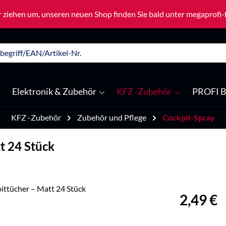
 ziehen um, unseren neuen Shop finden Sie bald unter megaprofi
Elektronik & Zubehör
KFZ -Zubehör
PROFI B
KFZ -Zubehör
Zubehör und Pflege
Cockpit-Spray
t 24 Stück
Regulärer Pre
2,49 €