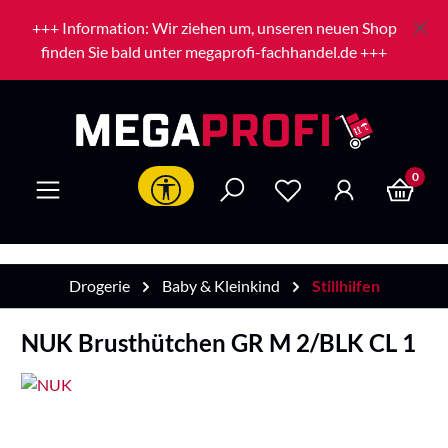
Zum Hauptinhalt springen
+++ Information: Wir ziehen um, unseren neuen Shop
finden Sie bald unter megaprofi-fachhandel.de +++
0
Werkzeugleiste anzeigen
Drogerie
Baby & Kleinkind
Stillhilfen
NUK Brusthütchen GR M 2/BLK CL 1