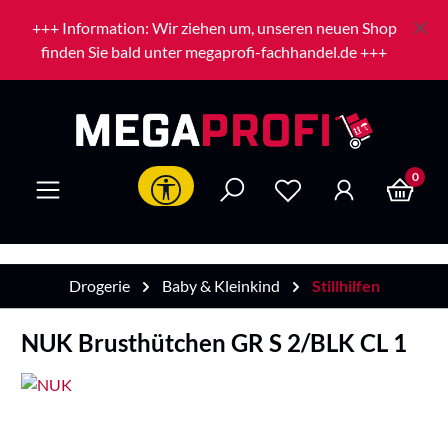
Zum Hauptinhalt springen
+++ Information: Wir ziehen um, unseren neuen Shop
finden Sie bald unter megaprofi-fachhandel.de +++
0
Werkzeugleiste anzeigen
Drogerie
Baby & Kleinkind
Stillhilfen
NUK Brusthütchen GR S 2/BLK CL 1