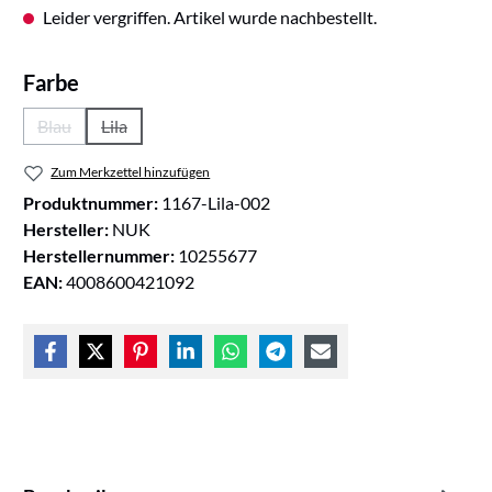
Leider vergriffen. Artikel wurde nachbestellt.
auswählen
Farbe
Blau
Lila
(Diese Option ist zurzeit nicht verfügbar.)
(Diese Option ist zurzeit nicht verfügbar.)
Zum Merkzettel hinzufügen
Produktnummer:
1167-Lila-002
Hersteller:
NUK
Herstellernummer:
10255677
EAN:
4008600421092