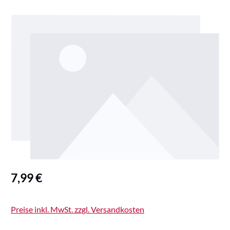
Bildergalerie überspringen
Regulärer Preis:
7,99 €
Preise inkl. MwSt. zzgl. Versandkosten