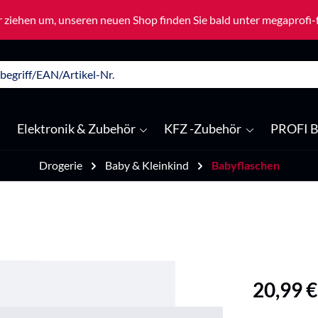
 ziehen um, unseren neuen Shop finden Sie bald unter megaprofi
Elektronik & Zubehör
KFZ -Zubehör
PROFI B
Drogerie
Baby & Kleinkind
Babyflaschen
Regulärer Pre
20,99 €