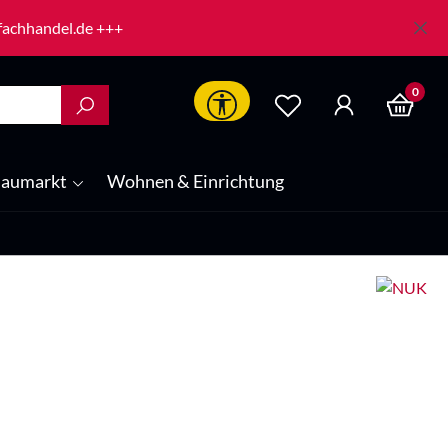
-fachhandel.de +++
0
Werkzeugleiste anzeigen
aumarkt
Wohnen & Einrichtung
is: