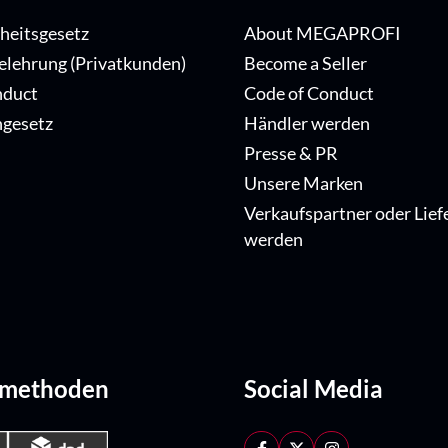
iheitsgesetz
About MEGAPROFI
elehrung (Privatkunden)
Become a Seller
nduct
Code of Conduct
ngesetz
Händler werden
Presse & PR
Unsere Marken
Verkaufspartner oder Lief
werden
dmethoden
Social Media