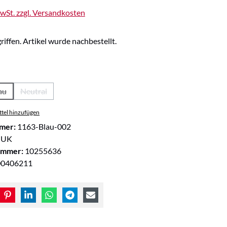
MwSt. zzgl. Versandkosten
riffen. Artikel wurde nachbestellt.
wählen
au
Neutral
ion ist zurzeit nicht verfügbar.)
(Diese Option ist zurzeit nicht verfügbar.)
(Diese Option ist zurzeit nicht verfügbar.)
tel hinzufügen
mer:
1163-Blau-002
NUK
ummer:
10255636
00406211