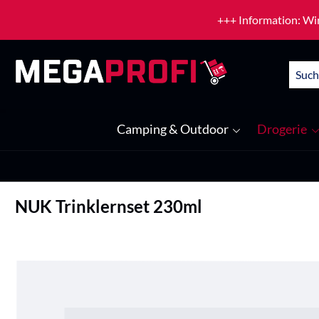
um Hauptinhalt springen
Zur Suche springen
+++ Information: Wir
Camping & Outdoor
Drogerie
NUK Trinklernset 230ml
Bildergalerie überspringen