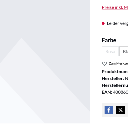
Preise inkl. 
Leider verg
aus
Farbe
Rosa
Bl
(Diese Opt
Zum Merkzet
Produktnum
Hersteller:
Herstellern
EAN:
40086