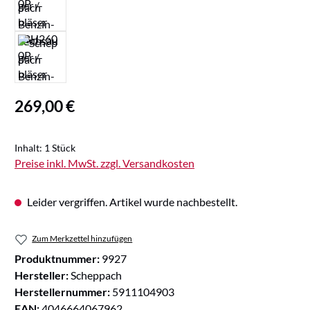
Regulärer Preis:
269,00 €
Inhalt:
1 Stück
Preise inkl. MwSt. zzgl. Versandkosten
Leider vergriffen. Artikel wurde nachbestellt.
Zum Merkzettel hinzufügen
Produktnummer:
9927
Hersteller:
Scheppach
Herstellernummer:
5911104903
EAN:
4046664067962