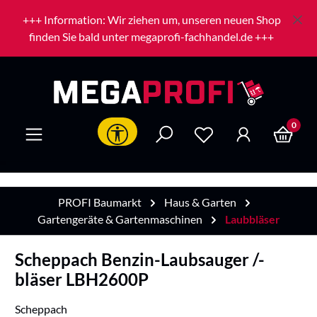
Zum Hauptinhalt springen
+++ Information: Wir ziehen um, unseren neuen Shop
finden Sie bald unter megaprofi-fachhandel.de +++
0
Werkzeugleiste anzeigen
PROFI Baumarkt
Haus & Garten
Gartengeräte & Gartenmaschinen
Laubbläser
Scheppach Benzin-Laubsauger /-
bläser LBH2600P
Scheppach