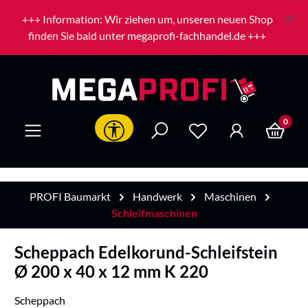
Zum Hauptinhalt springen
+++ Information: Wir ziehen um, unseren neuen Shop
finden Sie bald unter megaprofi-fachhandel.de +++
0
Werkzeugleiste anzeigen
PROFI Baumarkt
Handwerk
Maschinen
Schleifmaschinen
Scheppach Edelkorund-Schleifstein
Ø 200 x 40 x 12 mm K 220
Scheppach