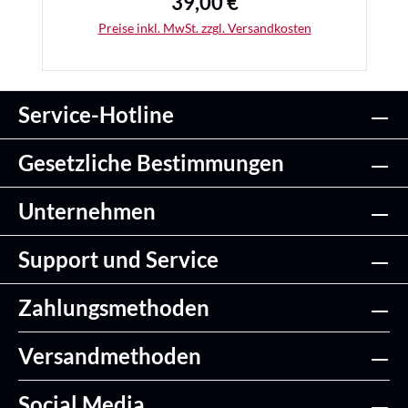
39,00 €
Regulärer Preis:
Preise inkl. MwSt. zzgl. Versandkosten
Service-Hotline
Details
Gesetzliche Bestimmungen
Unternehmen
Support und Service
Zahlungsmethoden
Versandmethoden
Social Media