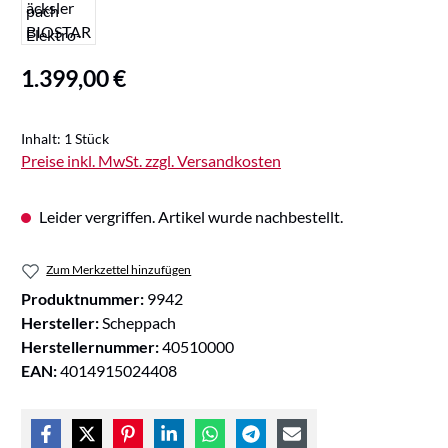
Regulärer Preis:
1.399,00 €
Inhalt:
1 Stück
Preise inkl. MwSt. zzgl. Versandkosten
Leider vergriffen. Artikel wurde nachbestellt.
Zum Merkzettel hinzufügen
Produktnummer:
9942
Hersteller:
Scheppach
Herstellernummer:
40510000
EAN:
4014915024408