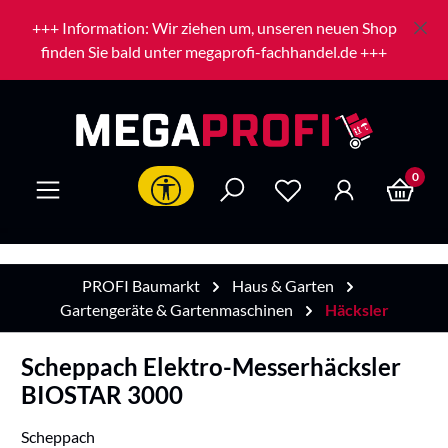
Zum Hauptinhalt springen
+++ Information: Wir ziehen um, unseren neuen Shop
finden Sie bald unter megaprofi-fachhandel.de +++
0
Werkzeugleiste anzeigen
PROFI Baumarkt
Haus & Garten
Gartengeräte & Gartenmaschinen
Häcksler
Scheppach Elektro-Messerhäcksler
BIOSTAR 3000
Scheppach