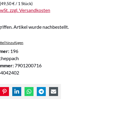
(49,50 € / 1 Stück)
MwSt. zzgl. Versandkosten
riffen. Artikel wurde nachbestellt.
tel hinzufügen
mer:
196
cheppach
ummer:
7901200716
64042402