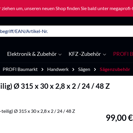
 ziehen um, unseren neuen Shop finden Sie bald unter megaprofi
Elektronik & Zubehör
KFZ -Zubehör
PROFI B
PROFI Baumarkt
Handwerk
Sägen
Sägenzubehör
g) Ø 315 x 30 x 2,8 x 2 / 24 / 48 Z
Regulärer Pre
99,00 €