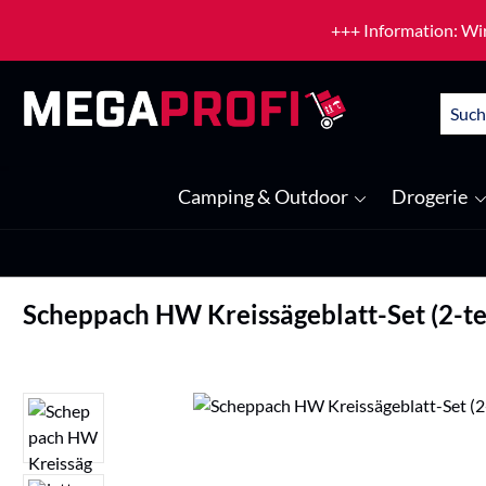
um Hauptinhalt springen
Zur Suche springen
+++ Information: Wir
Camping & Outdoor
Drogerie
Scheppach HW Kreissägeblatt-Set (2-teili
Bildergalerie überspringen