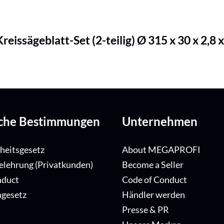
sägeblatt-Set (2-teilig) Ø 315 x 30 x 2,8 x 2
iche Bestimmungen
Unternehmen
iheitsgesetz
About MEGAPROFI
elehrung (Privatkunden)
Become a Seller
nduct
Code of Conduct
ngesetz
Händler werden
Presse & PR