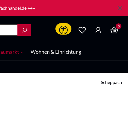
-fachhandel.de +++
0
Werkzeugleiste anzeigen
aumarkt
Wohnen & Einrichtung
Scheppach
is: