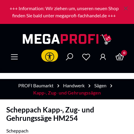
Zum Hauptinhalt springen
+++ Information: Wir ziehen um, unseren neuen Shop
finden Sie bald unter megaprofi-fachhandel.de +++
0
Werkzeugleiste anzeigen
PROFI Baumarkt
Handwerk
Sägen
Kapp-, Zug- und Gehrungssägen
Scheppach Kapp-, Zug- und
Gehrungssäge HM254
Scheppach