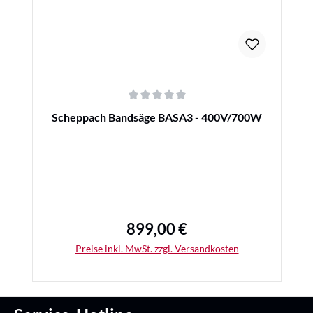
Durchschnittliche Bewertung von 0 von 5 Sternen
Scheppach Bandsäge BASA3 - 400V/700W
899,00 €
Regulärer Preis:
Preise inkl. MwSt. zzgl. Versandkosten