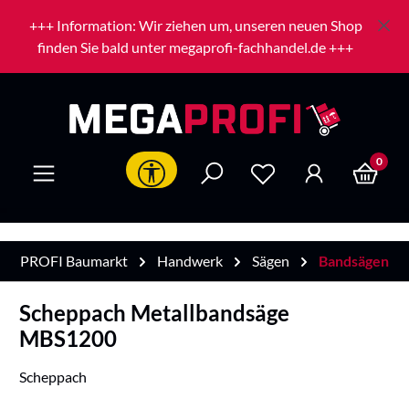
Zum Hauptinhalt springen
+++ Information: Wir ziehen um, unseren neuen Shop
finden Sie bald unter megaprofi-fachhandel.de +++
0
Werkzeugleiste anzeigen
PROFI Baumarkt
Handwerk
Sägen
Bandsägen
Scheppach Metallbandsäge
MBS1200
Scheppach