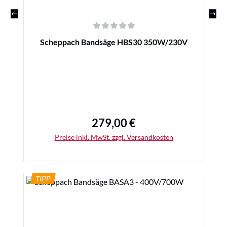
Durchschnittliche Bewertung von 0 von 5 Sternen
Scheppach Bandsäge HBS30 350W/230V
279,00 €
Regulärer Preis:
Preise inkl. MwSt. zzgl. Versandkosten
TIPP
Details