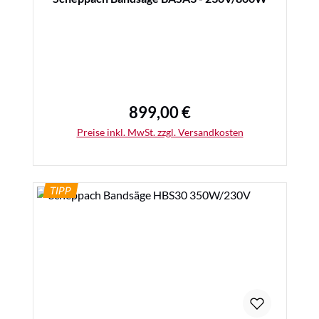
899,00 €
Regulärer Preis:
Preise inkl. MwSt. zzgl. Versandkosten
TIPP
Details