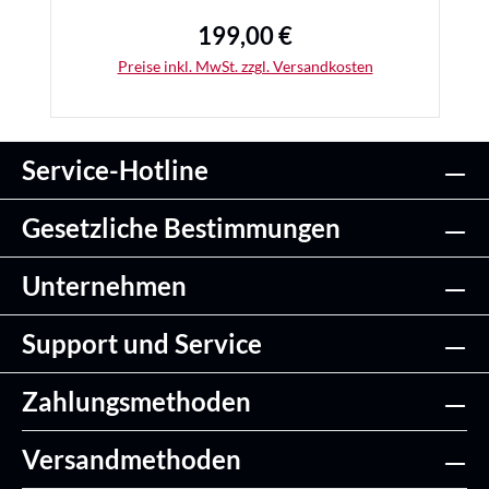
199,00 €
Regulärer Preis:
Preise inkl. MwSt. zzgl. Versandkosten
Service-Hotline
Details
Gesetzliche Bestimmungen
Unternehmen
Support und Service
Zahlungsmethoden
Versandmethoden