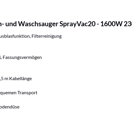
- und Waschsauger SprayVac20 - 1600W 230
sblasfunktion, Filterreinigung
 L Fassungsvermögen
,5 m Kabellänge
 bequemen Transport
Bodendüse