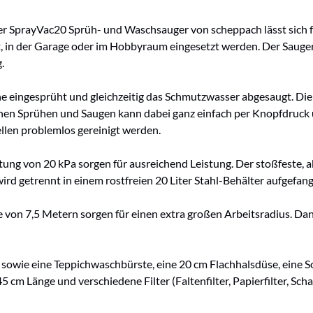
der SprayVac20 Sprüh- und Waschsauger von scheppach lässt sich fl
in der Garage oder im Hobbyraum eingesetzt werden. Der Sauger e
.
che eingesprüht und gleichzeitig das Schmutzwasser abgesaugt. Di
onen Sprühen und Saugen kann dabei ganz einfach per Knopfdruck 
len problemlos gereinigt werden.
ung von 20 kPa sorgen für ausreichend Leistung. Der stoßfeste, 
ird getrennt in einem rostfreien 20 Liter Stahl-Behälter aufgefan
von 7,5 Metern sorgen für einen extra großen Arbeitsradius. Dank
 sowie eine Teppichwaschbürste, eine 20 cm Flachhalsdüse, eine
m Länge und verschiedene Filter (Faltenfilter, Papierfilter, Schau