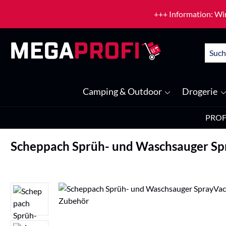
um Hauptinhalt springen
Zur Suche springen
+++ Information: Wir
Camping & Outdoor
Drogerie
PROF
Scheppach Sprüh- und Waschsauger Sp
Bildergalerie überspringen