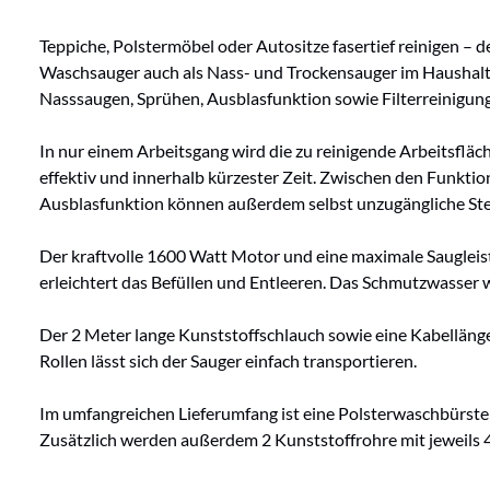
Teppiche, Polstermöbel oder Autositze fasertief reinigen – 
Waschsauger auch als Nass- und Trockensauger im Haushalt, 
Nasssaugen, Sprühen, Ausblasfunktion sowie Filterreinigung
In nur einem Arbeitsgang wird die zu reinigende Arbeitsflä
effektiv und innerhalb kürzester Zeit. Zwischen den Funkti
Ausblasfunktion können außerdem selbst unzugängliche Stel
Der kraftvolle 1600 Watt Motor und eine maximale Saugleist
erleichtert das Befüllen und Entleeren. Das Schmutzwasser w
Der 2 Meter lange Kunststoffschlauch sowie eine Kabellänge 
Rollen lässt sich der Sauger einfach transportieren.
Im umfangreichen Lieferumfang ist eine Polsterwaschbürste
Zusätzlich werden außerdem 2 Kunststoffrohre mit jeweils 45 c