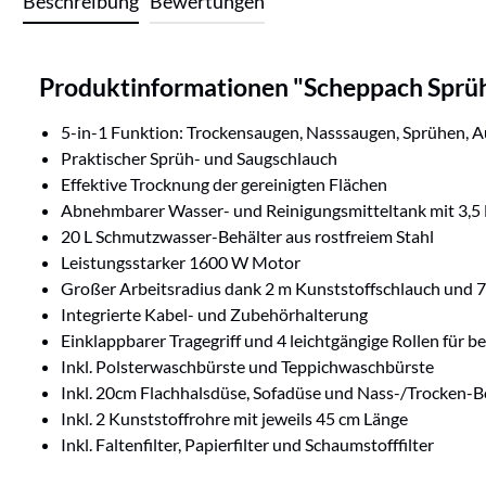
Beschreibung
Bewertungen
Produktinformationen "Scheppach Sprüh
5-in-1 Funktion: Trockensaugen, Nasssaugen, Sprühen, Au
Praktischer Sprüh- und Saugschlauch
Effektive Trocknung der gereinigten Flächen
Abnehmbarer Wasser- und Reinigungsmitteltank mit 3,5
20 L Schmutzwasser-Behälter aus rostfreiem Stahl
Leistungsstarker 1600 W Motor
Großer Arbeitsradius dank 2 m Kunststoffschlauch und 7
Integrierte Kabel- und Zubehörhalterung
Einklappbarer Tragegriff und 4 leichtgängige Rollen für
Inkl. Polsterwaschbürste und Teppichwaschbürste
Inkl. 20cm Flachhalsdüse, Sofadüse und Nass-/Trocken-
Inkl. 2 Kunststoffrohre mit jeweils 45 cm Länge
Inkl. Faltenfilter, Papierfilter und Schaumstofffilter