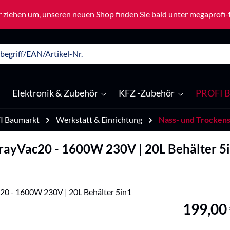
 ziehen um, unseren neuen Shop finden Sie bald unter megaprofi
Elektronik & Zubehör
KFZ -Zubehör
PROFI B
I Baumarkt
Werkstatt & Einrichtung
Nass- und Trocken
rayVac20 - 1600W 230V | 20L Behälter 5
Regulärer Pre
199,00