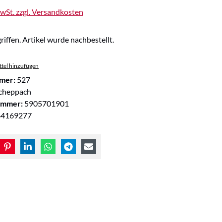
MwSt. zzgl. Versandkosten
riffen. Artikel wurde nachbestellt.
tel hinzufügen
mer:
527
cheppach
ummer:
5905701901
64169277