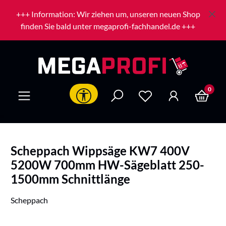
Zum Hauptinhalt springen
+++ Information: Wir ziehen um, unseren neuen Shop
finden Sie bald unter megaprofi-fachhandel.de +++
0
Werkzeugleiste anzeigen
Scheppach Wippsäge KW7 400V
5200W 700mm HW-Sägeblatt 250-
1500mm Schnittlänge
Scheppach