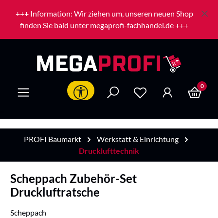
Zum Hauptinhalt springen
+++ Information: Wir ziehen um, unseren neuen Shop
finden Sie bald unter megaprofi-fachhandel.de +++
0
Werkzeugleiste anzeigen
PROFI Baumarkt
Werkstatt & Einrichtung
Drucklufttechnik
Scheppach Zubehör-Set
Druckluftratsche
Scheppach