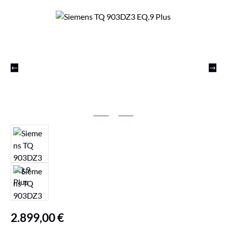
Bildergalerie überspringen
Regulärer Preis:
2.899,00 €