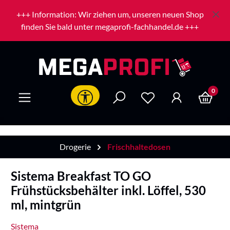
Zum Hauptinhalt springen
+++ Information: Wir ziehen um, unseren neuen Shop
finden Sie bald unter megaprofi-fachhandel.de +++
0
Werkzeugleiste anzeigen
Drogerie
Frischhaltedosen
Sistema Breakfast TO GO
Frühstücksbehälter inkl. Löffel, 530
ml, mintgrün
Sistema