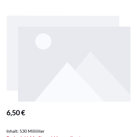
Bildergalerie überspringen
Regulärer Preis:
6,50 €
Inhalt:
530 Milliliter