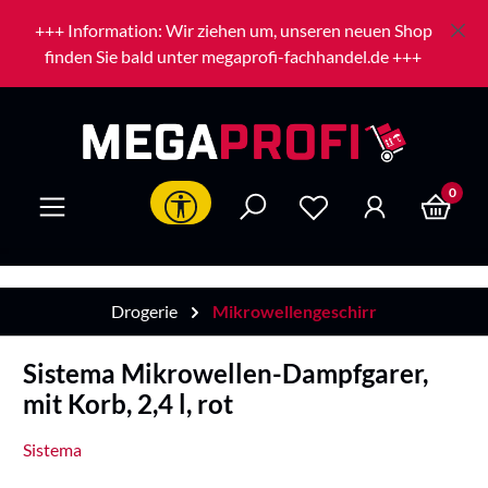
Zum Hauptinhalt springen
+++ Information: Wir ziehen um, unseren neuen Shop
finden Sie bald unter megaprofi-fachhandel.de +++
0
Werkzeugleiste anzeigen
Drogerie
Mikrowellengeschirr
Sistema Mikrowellen-Dampfgarer,
mit Korb, 2,4 l, rot
Sistema