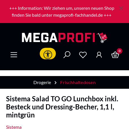
Zum Hauptinhalt springen
+++ Information: Wir ziehen um, unseren neuen Shop
finden Sie bald unter megaprofi-fachhandel.de +++
0
Werkzeugleiste anzeigen
Drogerie
Frischhaltedosen
Sistema Salad TO GO Lunchbox inkl.
Besteck und Dressing-Becher, 1,1 l,
mintgrün
Sistema