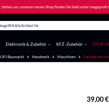
 ziehen um, unseren neuen Shop finden Sie bald unter megaprofi
Elektronik & Zubehör
KFZ -Zubehör
PROFI B
OFI Baumarkt
Handwerk
Maschinen
Farbsprühsys
Regulärer Pre
39,00 €