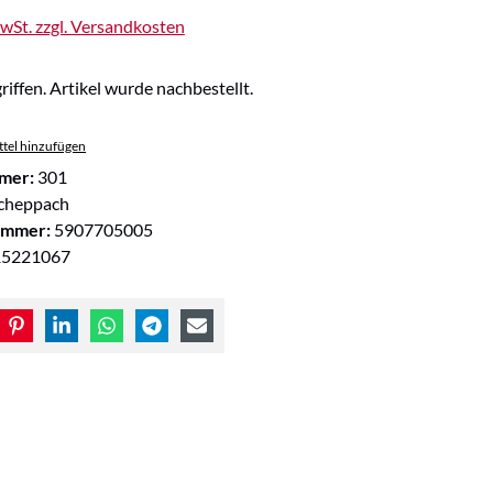
MwSt. zzgl. Versandkosten
riffen. Artikel wurde nachbestellt.
tel hinzufügen
mer:
301
cheppach
ummer:
5907705005
15221067