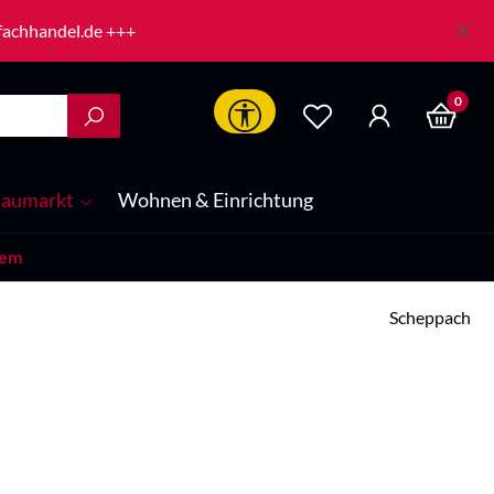
-fachhandel.de +++
0
Werkzeugleiste anzeigen
aumarkt
Wohnen & Einrichtung
tem
Scheppach
is: