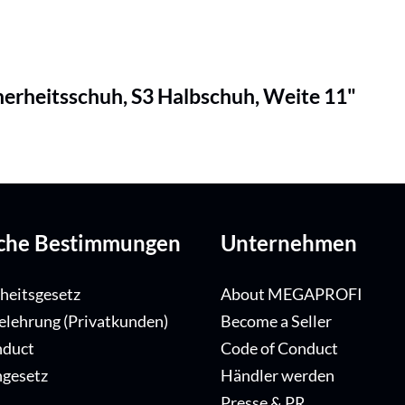
herheitsschuh, S3 Halbschuh, Weite 11"
iche Bestimmungen
Unternehmen
iheitsgesetz
About MEGAPROFI
elehrung (Privatkunden)
Become a Seller
nduct
Code of Conduct
ngesetz
Händler werden
Presse & PR