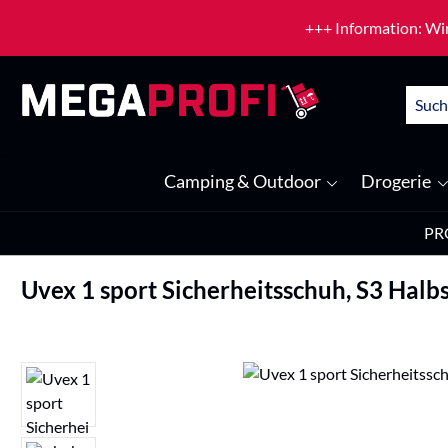
um Hauptinhalt springen
Zur Suche springen
+++ Information: Wir
Camping & Outdoor
Drogerie
PR
Uvex 1 sport Sicherheitsschuh, S3 Halb
Bildergalerie überspringen