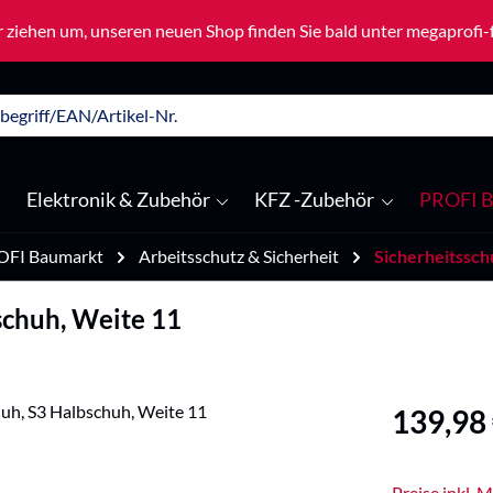
 ziehen um, unseren neuen Shop finden Sie bald unter megaprofi
Elektronik & Zubehör
KFZ -Zubehör
PROFI B
OFI Baumarkt
Arbeitsschutz & Sicherheit
Sicherheitssc
schuh, Weite 11
Regulärer Pre
139,98
Preise inkl. 