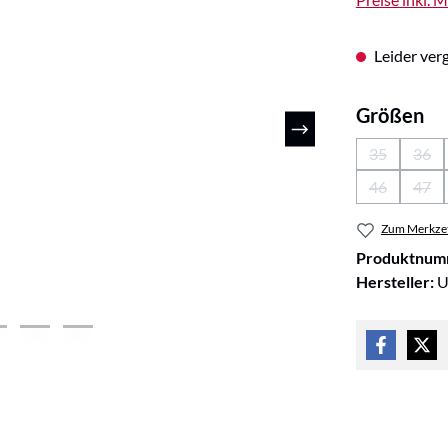
Leider verg
au
Größen
35
36
(Diese Optio
(Die
46
47
(Diese Optio
(Die
Zum Merkzet
Produktnum
Hersteller:
U