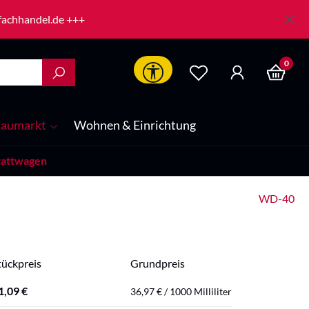
-fachhandel.de +++
0
Werkzeugleiste anzeigen
aumarkt
Wohnen & Einrichtung
attwagen
WD-40
tückpreis
Grundpreis
1,09 €
36,97 € / 1000 Milliliter