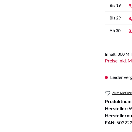
9
Bis
19
8
Bis
29
8
Ab
30
Inhalt:
300 Mill
Preise inkl. 
Leider verg
Zum Merkzet
Produktnum
Hersteller:
W
Herstellern
EAN:
50322