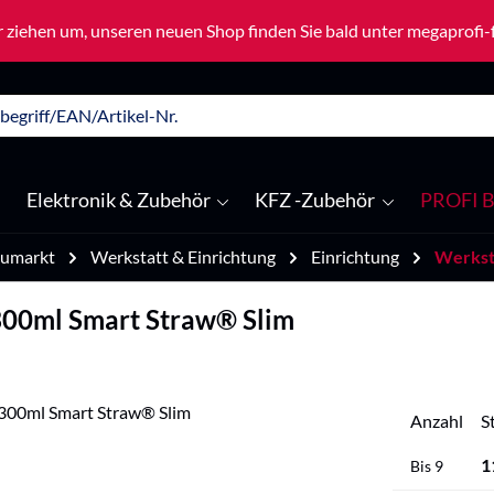
 ziehen um, unseren neuen Shop finden Sie bald unter megaprofi
Elektronik & Zubehör
KFZ -Zubehör
PROFI B
umarkt
Werkstatt & Einrichtung
Einrichtung
Werkst
300ml Smart Straw® Slim
Anzahl
S
1
Bis
9