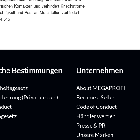
trischen Kontakten und verhindert Kriechströme
htigkeit und Rost an Metallteilen verhindert
54 515
iche Bestimmungen
Unternehmen
iheitsgesetz
About MEGAPROFI
elehrung (Privatkunden)
Become a Seller
nduct
Code of Conduct
ngesetz
Händler werden
Presse & PR
Unsere Marken