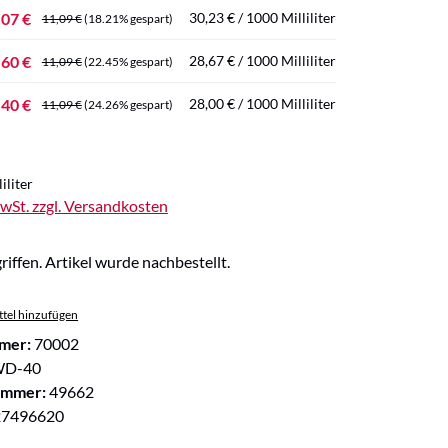
,07 €
30,23 € / 1000 Milliliter
11,09 €
(18.21% gespart)
,60 €
28,67 € / 1000 Milliliter
11,09 €
(22.45% gespart)
,40 €
28,00 € / 1000 Milliliter
11,09 €
(24.26% gespart)
iliter
MwSt. zzgl. Versandkosten
riffen. Artikel wurde nachbestellt.
tel hinzufügen
mer:
70002
D-40
ummer:
49662
27496620