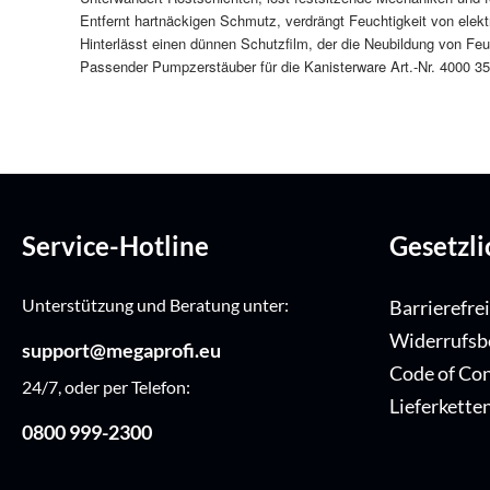
Entfernt hartnäckigen Schmutz, verdrängt Feuchtigkeit von elek
Hinterlässt einen dünnen Schutzfilm, der die Neubildung von Feuc
Passender Pumpzerstäuber für die Kanisterware Art.-Nr. 4000 3
Service-Hotline
Gesetzl
Unterstützung und Beratung unter:
Barrierefre
Widerrufsb
support@megaprofi.eu
Code of Co
24/7, oder per Telefon:
Lieferkette
0800 999-2300