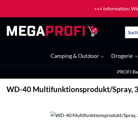
um Hauptinhalt springen
Zur Suche springen
+++ Information: Wir
Camping & Outdoor
Drogerie
PROFI Ba
WD-40 Multifunktionsprodukt/Spray, 
Bildergalerie überspringen