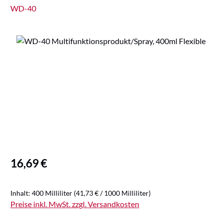
WD-40
Bildergalerie überspringen
Regulärer Preis:
16,69 €
Inhalt:
400 Milliliter
(41,73 € / 1000 Milliliter)
Preise inkl. MwSt. zzgl. Versandkosten