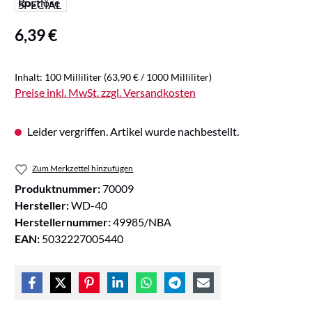
Regulärer Preis:
6,39 €
Inhalt:
100 Milliliter
(63,90 € / 1000 Milliliter)
Preise inkl. MwSt. zzgl. Versandkosten
Leider vergriffen. Artikel wurde nachbestellt.
Zum Merkzettel hinzufügen
Produktnummer:
70009
Hersteller:
WD-40
Herstellernummer:
49985/NBA
EAN:
5032227005440