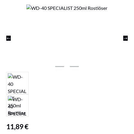
Bildergalerie überspringen
Regulärer Preis:
11,89 €