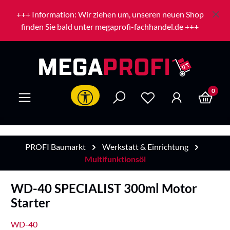
Zum Hauptinhalt springen
+++ Information: Wir ziehen um, unseren neuen Shop
finden Sie bald unter megaprofi-fachhandel.de +++
0
Werkzeugleiste anzeigen
PROFI Baumarkt
Werkstatt & Einrichtung
Multifunktionsöl
WD-40 SPECIALIST 300ml Motor
Starter
WD-40