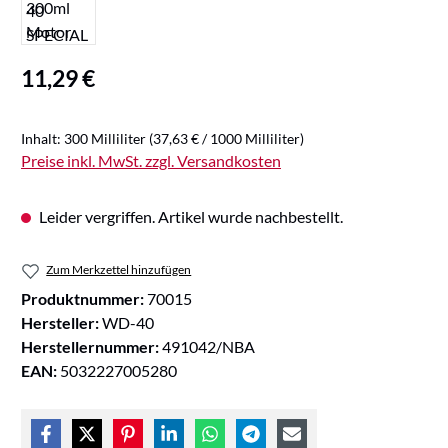
Regulärer Preis:
11,29 €
Inhalt:
300 Milliliter
(37,63 € / 1000 Milliliter)
Preise inkl. MwSt. zzgl. Versandkosten
Leider vergriffen. Artikel wurde nachbestellt.
Zum Merkzettel hinzufügen
Produktnummer:
70015
Hersteller:
WD-40
Herstellernummer:
491042/NBA
EAN:
5032227005280