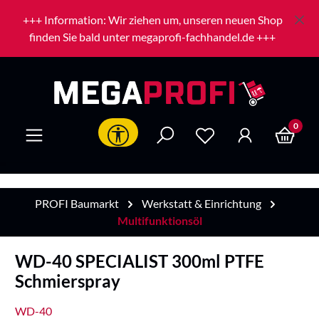
Zum Hauptinhalt springen
+++ Information: Wir ziehen um, unseren neuen Shop
finden Sie bald unter megaprofi-fachhandel.de +++
0
Werkzeugleiste anzeigen
PROFI Baumarkt
Werkstatt & Einrichtung
Multifunktionsöl
WD-40 SPECIALIST 300ml PTFE
Schmierspray
WD-40