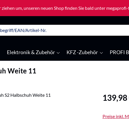
 ziehen um, unseren neuen Shop finden Sie bald unter megaprofi
Elektronik & Zubehör
KFZ -Zubehör
PROFI B
uh Weite 11
Regulärer Pre
139,98
Preise inkl. 