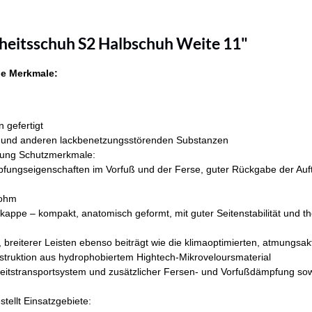
heitsschuh S2 Halbschuh Weite 11"
e Merkmale:
 gefertigt
ern und anderen lackbenetzungsstörenden Substanzen
ierung Schutzmerkmale:
pfungseigenschaften im Vorfuß und der Ferse, guter Rückgabe der Auf
aohm
ppe – kompakt, anatomisch geformt, mit guter Seitenstabilität und the
 breiterer Leisten ebenso beiträgt wie die klimaoptimierten, atmungsak
struktion aus hydrophobiertem Hightech-Mikroveloursmaterial
keitstransportsystem und zusätzlicher Fersen- und Vorfußdämpfung so
ellt Einsatzgebiete: