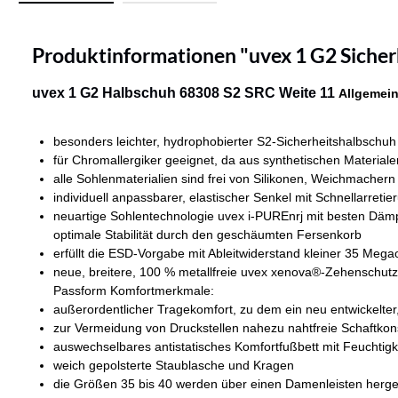
Produktinformationen "uvex 1 G2 Sicher
uvex 1 G2 Halbschuh 68308 S2 SRC Weite 11
Allgemein
besonders leichter, hydrophobierter S2-Sicherheitshalbschuh
für Chromallergiker geeignet, da aus synthetischen Materialen
alle Sohlenmaterialien sind frei von Silikonen, Weichmach
individuell anpassbarer, elastischer Senkel mit Schnellarret
neuartige Sohlentechnologie uvex i-PUREnrj mit besten Däm
optimale Stabilität durch den geschäumten Fersenkorb
erfüllt die ESD-Vorgabe mit Ableitwiderstand kleiner 35 Meg
neue, breitere, 100 % metallfreie uvex xenova®-Zehenschutzka
Passform Komfortmerkmale:
außerordentlicher Tragekomfort, zu dem ein neu entwickelter,
zur Vermeidung von Druckstellen nahezu nahtfreie Schaftkon
auswechselbares antistatisches Komfortfußbett mit Feuchtig
weich gepolsterte Staublasche und Kragen
die Größen 35 bis 40 werden über einen Damenleisten hergest