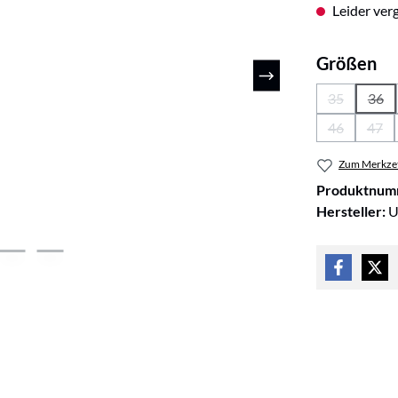
Leider verg
au
Größen
35
36
(Diese Optio
(Die
46
47
(Diese Optio
(Die
Zum Merkzet
Produktnum
Hersteller:
U