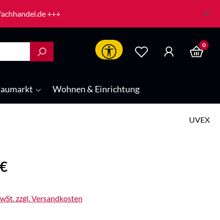
-fachhandel.de +++
0
Werkzeugleiste anzeigen
aumarkt
Wohnen & Einrichtung
UVEX
is:
 €
MwSt. zzgl. Versandkosten