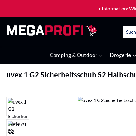
um Hauptinhalt springen
Zur Suche springen
+++ Information: Wir
Camping & Outdoor
Drogerie
uvex 1 G2 Sicherheitsschuh S2 Halbsch
Bildergalerie überspringen