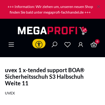
Zum Hauptinhalt springen
+++ Information: Wir ziehen um, unseren neuen Shop
finden Sie bald unter megaprofi-fachhandel.de +++
0
Werkzeugleiste anzeigen
uvex 1 x-tended support BOA®
Sicherheitsschuh S3 Halbschuh
Weite 11
UVEX