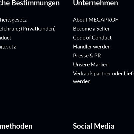
iche Bestimmungen
Unternehmen
iheitsgesetz
About MEGAPROFI
elehrung (Privatkunden)
Become a Seller
nduct
Code of Conduct
ngesetz
Händler werden
Presse & PR
Unsere Marken
Verkaufspartner oder Lief
werden
dmethoden
Social Media