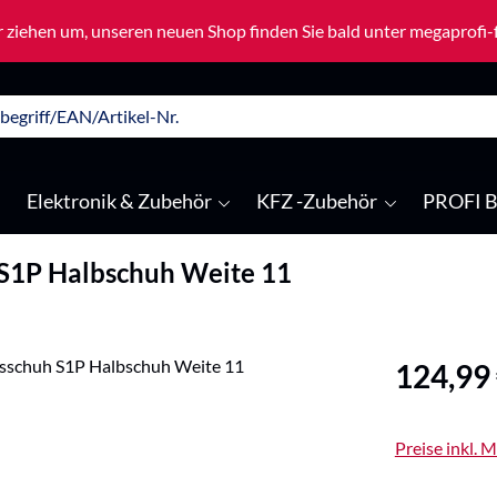
 ziehen um, unseren neuen Shop finden Sie bald unter megaprofi
Elektronik & Zubehör
KFZ -Zubehör
PROFI B
 S1P Halbschuh Weite 11
Regulärer Pre
124,99
Preise inkl. 