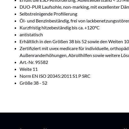
DUO-PUR Laufsohle, non-marking, mit exzellenter Däm
Selbstreinigende Profilierung
Öl- und Benzinbeständig, frei von lackbenetzungsstöre
Kurzfristig hitzebeständig bis ca. +120°C
antistatisch
Erhältlich in den Größen 38 bis 52 sowie den Weiten 10
Zertifiziert mit uvex medicare für individuelle, orthop
Außenranderhöhungen, Abrollhilfen sowie weitere Lö
Art.-Nr. 95582
Weite 11
Norm EN ISO 20345:2011 S1 P SRC
Größe 38 - 52