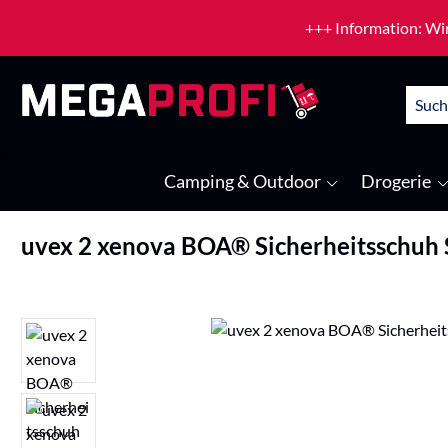
um Hauptinhalt springen
Zur Suche springen
+++ Information: Wir
Camping & Outdoor
Drogerie
uvex 2 xenova BOA® Sicherheitsschuh
Bildergalerie überspringen