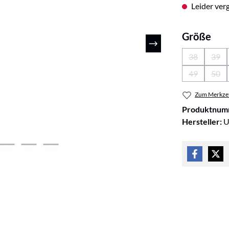
Leider verg
aus
Größe
38
39
(Diese Optio
(Die
49
50
(Diese Optio
(Die
Zum Merkzet
Produktnum
Hersteller:
U