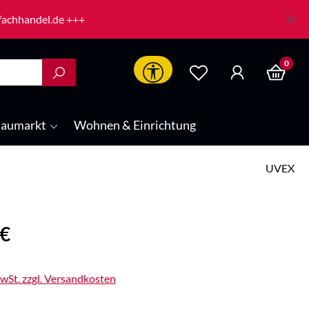
-fachhandel.de +++
0
Werkzeugleiste anzeigen
aumarkt
Wohnen & Einrichtung
UVEX
is:
 €
MwSt. zzgl. Versandkosten