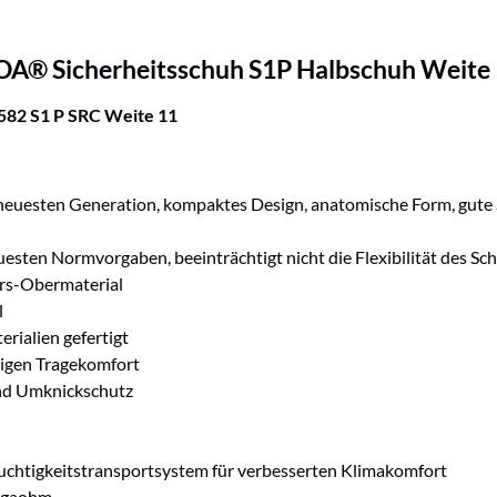
OA® Sicherheitsschuh S1P Halbschuh Weite
82 S1 P SRC Weite 11
uesten Generation, kompaktes Design, anatomische Form, gute Seit
esten Normvorgaben, beeinträchtigt nicht die Flexibilität des Sc
rs-Obermaterial
l
rialien gefertigt
gigen Tragekomfort
 und Umknickschutz
uchtigkeitstransportsystem für verbesserten Klimakomfort
Megaohm