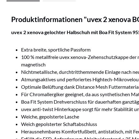
Produktinformationen "uvex 2 xenova B
uvex 2 xenova gelochter Halbschuh mit Boa Fit System
955
Extra breite, sportliche Passform
100 % metallfreie uvex xenova-Zehenschutzkappe der ne
magnetisch
Nichtmetallische, durchtritthemmende Einlage nach neu
Atmungsaktives und perforiertes Hightech-Mikrovelou
Optimale Belüftung dank Distance Mesh Futtermateria
Für Chromallergiker geeignet, da aus synthetischen Mate
Boa Fit System Drehverschluss für dauerhaften ganztä
uvex anti-twist Hinterkappe sorgt für mehr Stabilität
Weiche, gepolsterte Lasche
Weich gepolsterter Schaftabschluss
Herausnehmbares Komfortfußbett, antistatisch, mit Fe
Erfüllt die ESD-Anforderung: Ableitwiderstand < 35 