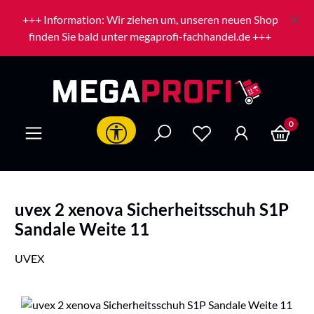
Zum Hauptinhalt springen
+++ Information: Wir ziehen um, unseren neuen Shop
finden Sie bald unter megaprofi-fachhandel.de +++
0
Werkzeugleiste anzeigen
uvex 2 xenova Sicherheitsschuh S1P
Sandale Weite 11
UVEX
Bildergalerie überspringen