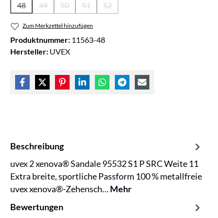
48
49
50
51
52
(Diese Option ist zurzeit nicht verfügbar.)
(Diese Option ist zurzeit nicht verfügbar.)
(Diese Option ist zurzeit nicht verfügbar.)
(Diese Option ist zurzeit nicht verfügbar.)
(Diese Option ist zurzeit nicht verfüg
Zum Merkzettel hinzufügen
Produktnummer:
11563-48
Hersteller:
UVEX
Beschreibung
uvex 2 xenova® Sandale 95532 S1 P SRC Weite 11
Extra breite, sportliche Passform 100 % metallfreie
uvex xenova®-Zehensch…
Mehr
Bewertungen