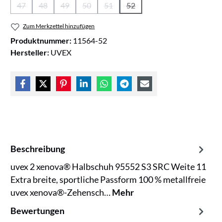
47
48
49
50
51
52
(Diese Option ist zurzeit nicht verfügbar.)
(Diese Option ist zurzeit nicht verfügbar.)
(Diese Option ist zurzeit nicht verfügbar.)
(Diese Option ist zurzeit nicht verfügbar.)
(Diese Option ist zurzeit nicht verfügb
(Diese Option ist zurzeit nicht
Zum Merkzettel hinzufügen
Produktnummer:
11564-52
Hersteller:
UVEX
Beschreibung
uvex 2 xenova® Halbschuh 95552 S3 SRC Weite 11
Extra breite, sportliche Passform 100 % metallfreie
uvex xenova®-Zehensch…
Mehr
Bewertungen