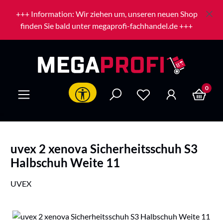
Zum Hauptinhalt springen
+++ Information: Wir ziehen um, unseren neuen Shop
finden Sie bald unter megaprofi-fachhandel.de +++
0
Werkzeugleiste anzeigen
uvex 2 xenova Sicherheitsschuh S3
Halbschuh Weite 11
UVEX
Bildergalerie überspringen