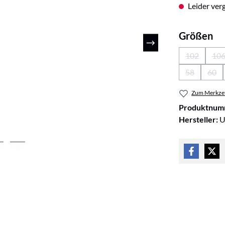
Leider verg
au
Größen
102
10
(Diese Opti
(D
58
60
(Diese Optio
(Die
Zum Merkzet
Produktnum
Hersteller:
U