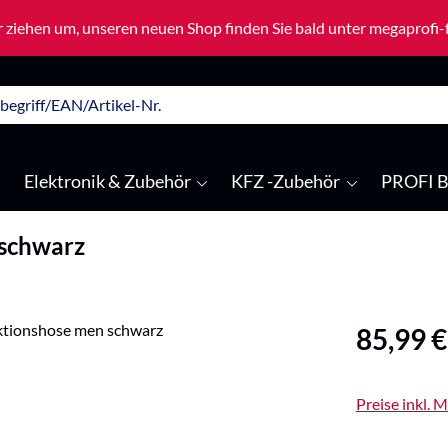
 ziehen um, unseren neuen Shop finden Sie bald unter megaprofi
Elektronik & Zubehör
KFZ -Zubehör
PROFI B
 schwarz
Regulärer Pre
85,99 €
Preise inkl. 