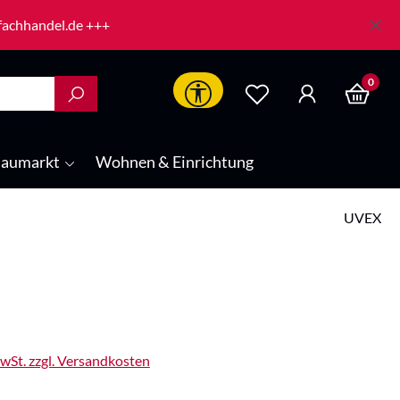
-fachhandel.de +++
0
Werkzeugleiste anzeigen
aumarkt
Wohnen & Einrichtung
UVEX
is:
MwSt. zzgl. Versandkosten