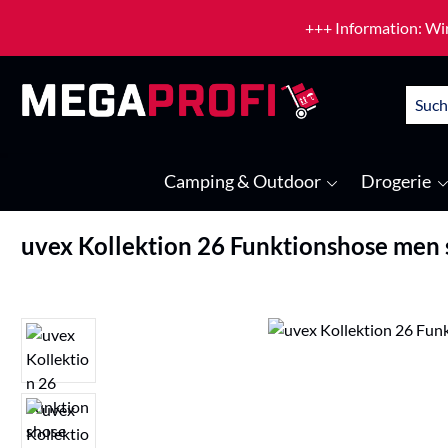
um Hauptinhalt springen
Zur Suche springen
+++ Information: Wir
Camping & Outdoor
Drogerie
uvex Kollektion 26 Funktionshose men
Bildergalerie überspringen