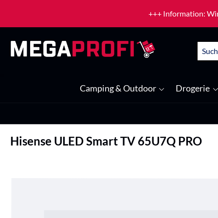
um Hauptinhalt springen
Zur Suche springen
+++ Information: Wir
Camping & Outdoor
Drogerie
Hisense ULED Smart TV 65U7Q PRO
Bildergalerie überspringen