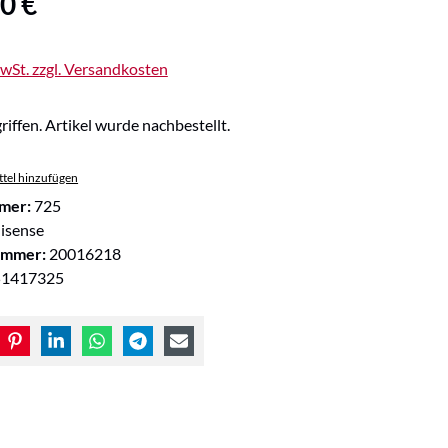
0 €
MwSt. zzgl. Versandkosten
riffen. Artikel wurde nachbestellt.
tel hinzufügen
mer:
725
isense
ummer:
20016218
51417325