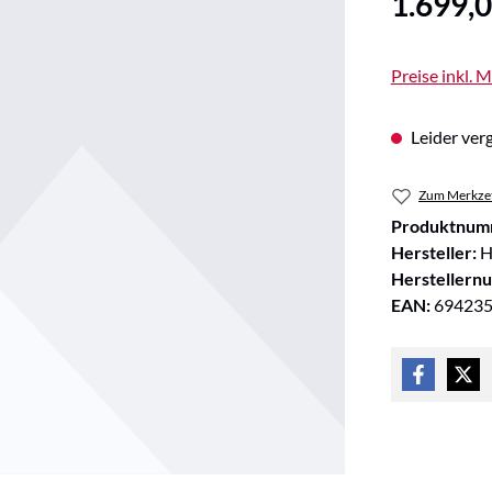
1.699,0
Preise inkl. 
Leider verg
Zum Merkzet
Produktnum
Hersteller:
H
Herstellern
EAN:
69423