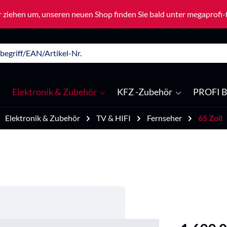
 ziehen um, unseren neuen Shop finden Sie bald unter megaprofi
Elektronik & Zubehör
KFZ -Zubehör
PROFI B
Elektronik & Zubehör
TV & HIFI
Fernseher
65 Zoll
Regulärer Pre