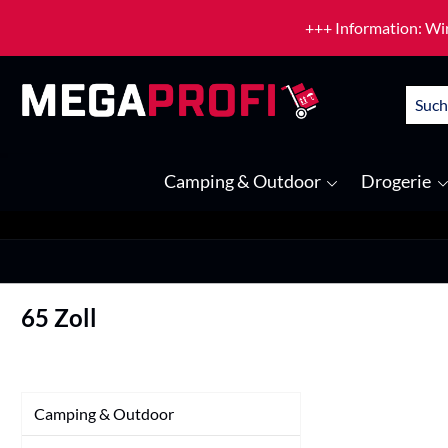
um Hauptinhalt springen
Zur Suche springen
+++ Information: Wir
Camping & Outdoor
Drogerie
65 Zoll
Camping & Outdoor