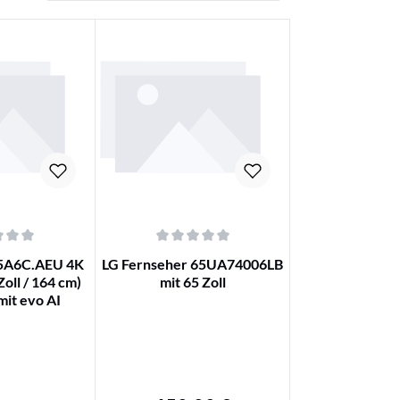
nen
che Bewertung von 0 von 5 Sternen
Durchschnittliche Bewertung von 0 von 5 Sterne
5A6C.AEU 4K
LG Fernseher 65UA74006LB
Zoll / 164 cm)
mit 65 Zoll
mit evo AI