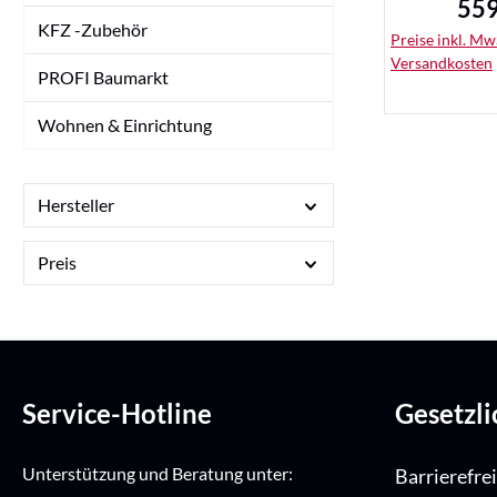
559
Regu
KFZ -Zubehör
Preise inkl. MwS
Versandkosten
PROFI Baumarkt
Wohnen & Einrichtung
Hersteller
De
Preis
Service-Hotline
Gesetzl
Unterstützung und Beratung unter:
Barrierefre