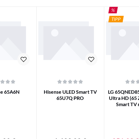
RABATT
%
TIPP
iche Bewertung von 0 von 5 Sternen
Durchschnittliche Bewertung von 0 von 5 Ster
Durchschnittli
se 65A6N
Hisense ULED Smart TV
LG 65QNED8
65U7Q PRO
Ultra HD (65 
Smart TV 