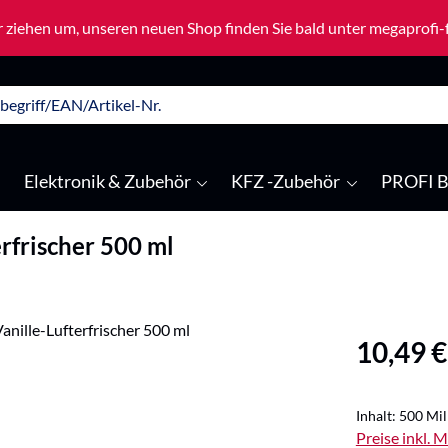
 ziehen um, unseren neuen Shop finden Sie bald unter megaprofi
Elektronik & Zubehör
KFZ -Zubehör
PROFI B
rfrischer 500 ml
Regulärer Pre
10,49 €
Inhalt:
500 Mill
Preise inkl. 