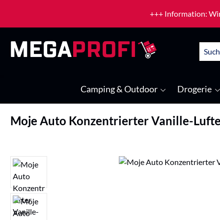
um Hauptinhalt springen
Zur Suche springen
+++ Information: Wir
Camping & Outdoor
Drogerie
Moje Auto Konzentrierter Vanille-Lufte
Bildergalerie überspringen