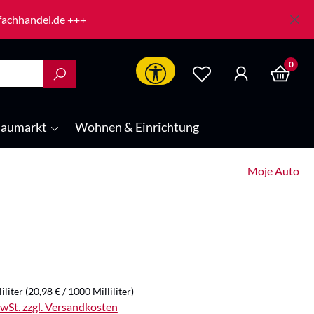
-fachhandel.de +++
0
Werkzeugleiste anzeigen
aumarkt
Wohnen & Einrichtung
Moje Auto
is:
iliter
(20,98 € / 1000 Milliliter)
MwSt. zzgl. Versandkosten