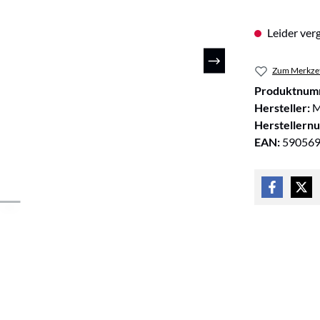
Leider verg
Zum Merkzet
Produktnum
Hersteller:
M
Herstellern
EAN:
59056