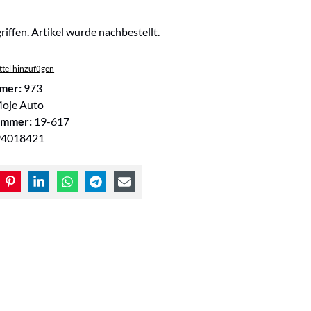
riffen. Artikel wurde nachbestellt.
tel hinzufügen
mer:
973
oje Auto
ummer:
19-617
94018421