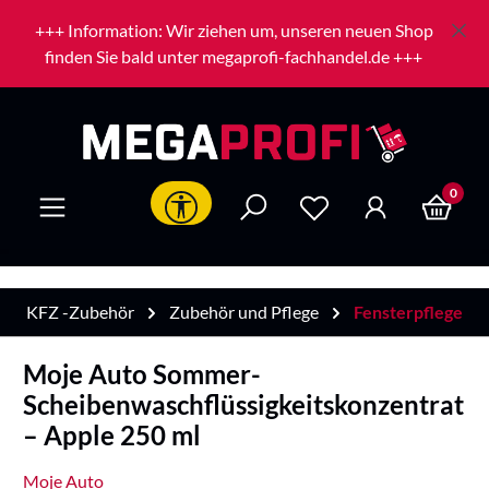
Zum Hauptinhalt springen
+++ Information: Wir ziehen um, unseren neuen Shop
finden Sie bald unter megaprofi-fachhandel.de +++
0
Werkzeugleiste anzeigen
KFZ -Zubehör
Zubehör und Pflege
Fensterpflege
Moje Auto Sommer-
Scheibenwaschflüssigkeitskonzentrat
– Apple 250 ml
Moje Auto