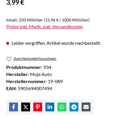
Regulärer Preis:
3,99 €
Inhalt:
250 Milliliter
(15,96 € / 1000 Milliliter)
Preise inkl. MwSt. zzgl. Versandkosten
Leider vergriffen. Artikel wurde nachbestellt.
Zum Merkzettel hinzufügen
Produktnummer:
934
Hersteller:
Moje Auto
Herstellernummer:
19-089
EAN:
5905694007494